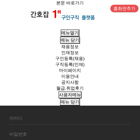
본문 바로가기
홈화면추가
메뉴열기
메뉴
닫기
채용정보
인재정보
구인등록(채용)
구직등록(인재)
마이페이지
이용안내
공지사항
월급,취업후기
사용자메뉴
메뉴
닫기
회
원
로
그
인