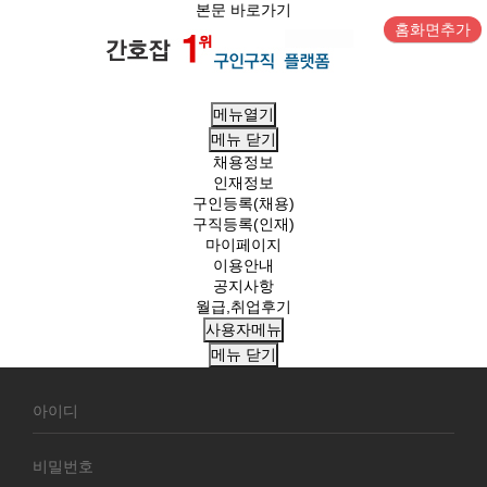
본문 바로가기
홈화면추가
메뉴열기
메뉴
닫기
채용정보
인재정보
구인등록(채용)
구직등록(인재)
마이페이지
이용안내
공지사항
월급,취업후기
사용자메뉴
메뉴
닫기
회
원
로
그
인